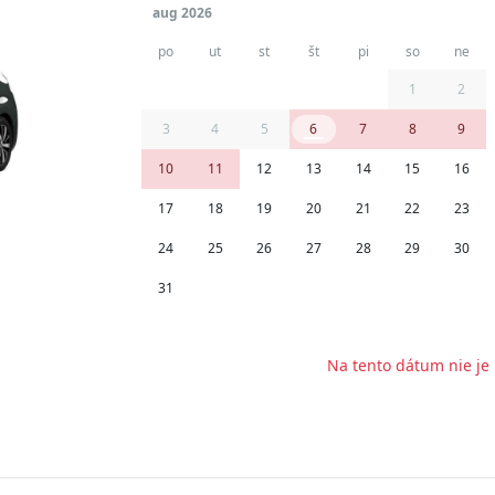
aug 2026
po
ut
st
št
pi
so
ne
27
28
29
30
31
1
2
3
4
5
6
7
8
9
10
11
12
13
14
15
16
17
18
19
20
21
22
23
24
25
26
27
28
29
30
31
1
2
3
4
5
6
Na tento dátum nie je 