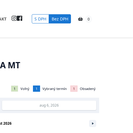
AKT
S DPH
Bez DPH
0
NA MT
1
Voľný
1
Vybraný termín
1
Obsadený
st
2026