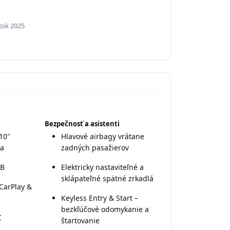
Rok 2025
Bezpečnosť a asistenti
10"
Hlavové airbagy vrátane
ka
zadných pasažierov
AB
Elektricky nastaviteľné a
sklápateľné spätné zrkadlá
CarPlay &
Keyless Entry & Start –
bezkľúčové odomykanie a
C
štartovanie