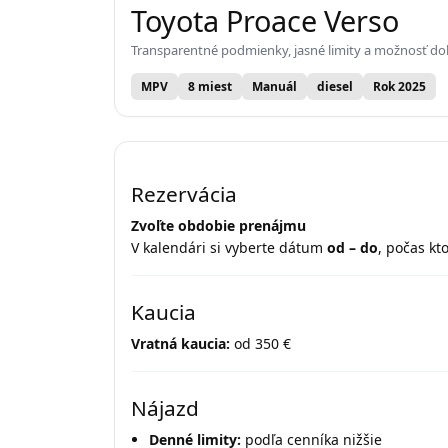
Toyota Proace Verso
Transparentné podmienky, jasné limity a možnosť do
MPV
8 miest
Manuál
diesel
Rok 2025
Rezervácia
Zvoľte obdobie prenájmu
V kalendári si vyberte dátum
od – do
, počas kt
Kaucia
Vratná kaucia:
od 350 €
Nájazd
Denné limity:
podľa cenníka nižšie