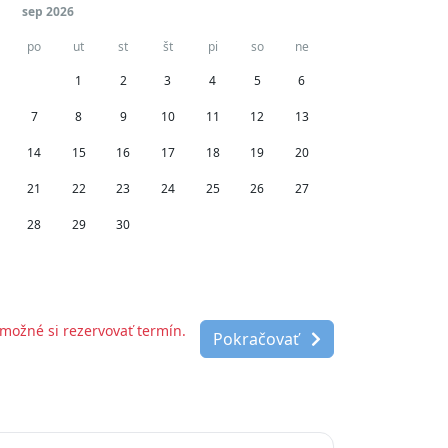
sep 2026
po
ut
st
št
pi
so
ne
31
1
2
3
4
5
6
7
8
9
10
11
12
13
14
15
16
17
18
19
20
21
22
23
24
25
26
27
28
29
30
1
2
3
4
možné si rezervovať termín.
Pokračovať