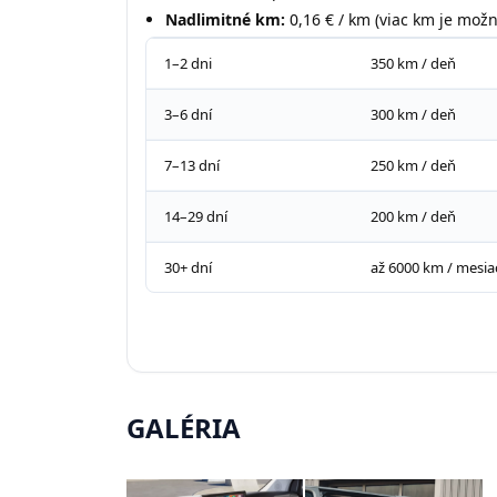
Nadlimitné km:
0,16 € / km (viac km je mož
1–2 dni
350 km / deň
3–6 dní
300 km / deň
7–13 dní
250 km / deň
14–29 dní
200 km / deň
30+ dní
až 6000 km / mesia
GALÉRIA