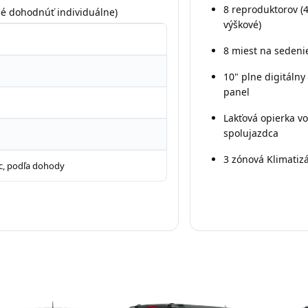
8 reproduktorov (4
né dohodnúť individuálne)
výškové)
8 miest na sedeni
10" plne digitálny 
panel
Lakťová opierka vo
spolujazdca
3 zónová Klimatiz
c, podľa dohody