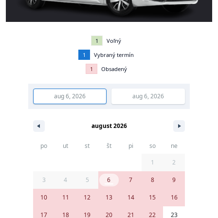
1
Voľný
1
Vybraný termín
1
Obsadený
august
2026
po
ut
st
št
pi
so
ne
27
28
29
30
31
1
2
3
4
5
6
7
8
9
10
11
12
13
14
15
16
17
18
19
20
21
22
23