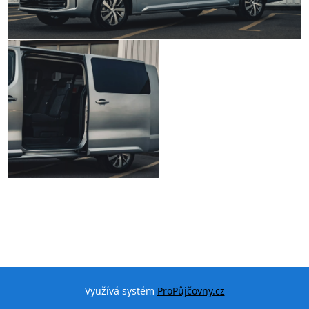
Využívá systém
ProPůjčovny.cz