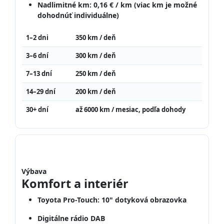
Nadlimitné km:
0,16 € / km (viac km je možné
dohodnúť individuálne)
1–2 dni
350 km / deň
3–6 dní
300 km / deň
7–13 dní
250 km / deň
14–29 dní
200 km / deň
30+ dní
až 6000 km / mesiac, podľa dohody
Výbava
Komfort a interiér
Toyota Pro-Touch: 10" dotyková obrazovka
Digitálne rádio DAB