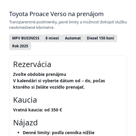
Toyota Proace Verso na prenájom
Transparentné podmienky, jasné limity a možnosť dokúpiť službu
neobmedzené kilometre.
MPV BUSINESS
8 miest
Automat
Diesel 150 koní
Rok 2025
Rezervácia
Zvoľte obdobie prenájmu
V kalendári si vyberte dátum
od – do
, počas
ktorého si želáte vozidlo prenajať.
Kaucia
Vratná kaucia:
od 350 €
Nájazd
Denné limity:
podľa cenníka nižšie